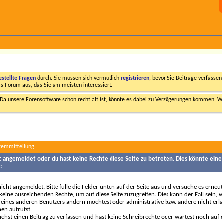
estellte Fragen
durch. Sie müssen sich vermutlich
registrieren
, bevor Sie Beiträge verfasse
das Forum aus, das Sie am meisten interessiert.
a unsere Forensoftware schon recht alt ist, könnte es dabei zu Verzögerungen kommen. Wi
stemmitteilung
ht angemeldet oder du hast keine Rechte diese Seite zu betreten. Dies könnte eine
:
nicht angemeldet. Bitte fülle die Felder unten auf der Seite aus und versuche es erneut
keine ausreichenden Rechte, um auf diese Seite zuzugreifen. Dies kann der Fall sein,
 eines anderen Benutzers ändern möchtest oder administrative bzw. andere nicht erl
en aufrufst.
chst einen Beitrag zu verfassen und hast keine Schreibrechte oder wartest noch auf 