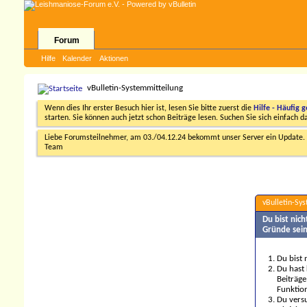
Forum
Hilfe
Kalender
Aktionen
vBulletin-Systemmitteilung
Wenn dies Ihr erster Besuch hier ist, lesen Sie bitte zuerst die
Hilfe - Häufig g
starten. Sie können auch jetzt schon Beiträge lesen. Suchen Sie sich einfach 
Liebe Forumsteilnehmer, am 03./04.12.24 bekommt unser Server ein Update. D
Team
vBulletin-Sy
Du bist nic
Gründe sein
Du bist 
Du hast 
Beiträge
Funktion
Du versu