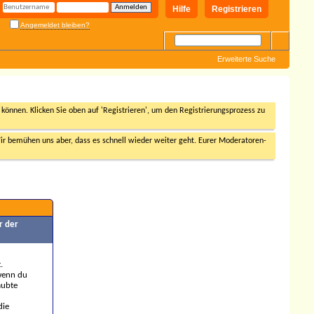
Hilfe
Registrieren
Angemeldet bleiben?
Erweiterte Suche
n können. Klicken Sie oben auf 'Registrieren', um den Registrierungsprozess zu
r bemühen uns aber, dass es schnell wieder weiter geht. Eurer Moderatoren-
r der
.
 wenn du
aubte
die