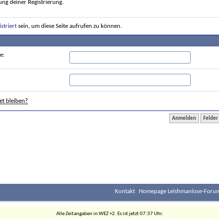
ung deiner Registrierung.
istriert
sein, um diese Seite aufrufen zu können.
e:
t bleiben?
Kontakt
Homepage Leishmaniose-Forum
Alle Zeitangaben in WEZ +2. Es ist jetzt
07:37
Uhr.