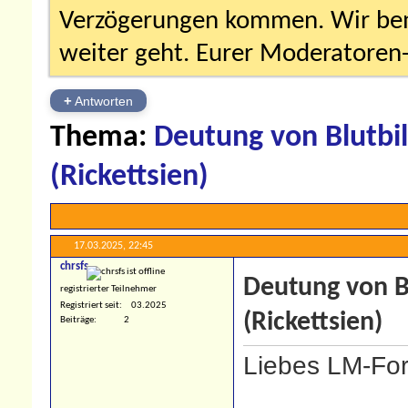
Verzögerungen kommen. Wir bemü
weiter geht. Eurer Moderatore
+
Antworten
Thema:
Deutung von Blutbil
(Rickettsien)
17.03.2025,
22:45
chrsfs
Deutung von Bl
registrierter Teilnehmer
Registriert seit
03.2025
(Rickettsien)
Beiträge
2
Liebes LM-Fo