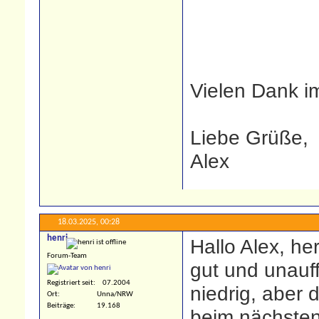
Vielen Dank i
Liebe Grüße,
Alex
18.03.2025,
00:28
henri
Hallo Alex, he
Forum-Team
gut und unauff
Registriert seit
07.2004
niedrig, aber
Ort
Unna/NRW
Beiträge
19.168
beim nächsten