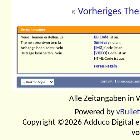
«
Vorheriges Th
Berechtigungen
Neue Themen erstellen:
Ja
BB-Code
ist
an
.
Themen beantworten:
Ja
Smileys
sind
an
.
Anhänge hochladen:
Nein
[IMG]
Code ist
an
.
Beiträge bearbeiten:
Nein
[VIDEO]
Code ist
an
.
HTML-Code ist
aus
.
Foren-Regeln
Kontakt
Homepage Leis
Alle Zeitangaben in W
Powered by
vBulle
Copyright ©2026 Adduco Digital e.K
vo