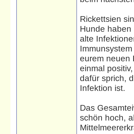
Rickettsien si
Hunde haben ei
alte Infektion
Immunsystem be
eurem neuen Hu
einmal positiv
dafür sprich, 
Infektion ist.
Das Gesamteiw
schön hoch, a
Mittelmeererk