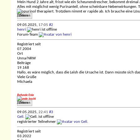
Mein Hund 2 Jahre alt, frisst wie ein Scheunendrescher, bekommt dreimal a
Alles mit möglichst wenig Purinanteil, ohne scheinbare Nebenwirkungen. Tr
Allopurinol therapiert. Trotzdem nimmt er rapide ab. Ich brauche eine Lös
Zitieren
09.05.2025,
17:05
#2
henri
Forum-Team
Registriert seit
07.2004
Ort
Unna/NRW
Beiträge
19.168
Hallo, es wäre möglich, dass die Leish die Ursache ist. Dann müsste sich
Viele Grüße
Michaela
Befunde Enia
Befunde Joschi
Zitieren
09.05.2025,
22:41
#3
Geli.
registrierter Teilnehmer
Registriert seit
03.2022