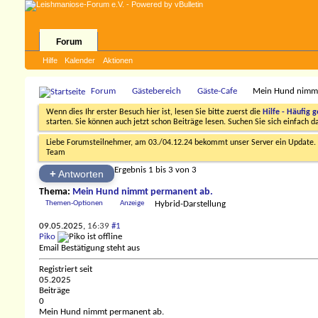
Forum
Hilfe
Kalender
Aktionen
Forum
Gästebereich
Gäste-Cafe
Mein Hund nimmt
Wenn dies Ihr erster Besuch hier ist, lesen Sie bitte zuerst die
Hilfe - Häufig g
starten. Sie können auch jetzt schon Beiträge lesen. Suchen Sie sich einfach 
Liebe Forumsteilnehmer, am 03./04.12.24 bekommt unser Server ein Update. D
Team
Ergebnis 1 bis 3 von 3
+
Antworten
Thema:
Mein Hund nimmt permanent ab.
Themen-Optionen
Anzeige
Hybrid-Darstellung
09.05.2025,
16:39
#1
Piko
Email Bestätigung steht aus
Registriert seit
05.2025
Beiträge
0
Mein Hund nimmt permanent ab.