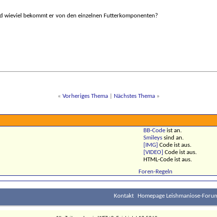
und wieviel bekommt er von den einzelnen Futterkomponenten?
«
Vorheriges Thema
|
Nächstes Thema
»
BB-Code
ist
an
.
Smileys
sind
an
.
[IMG]
Code ist
aus
.
[VIDEO]
Code ist
aus
.
HTML-Code ist
aus
.
Foren-Regeln
Kontakt
Homepage Leishmaniose-Forum