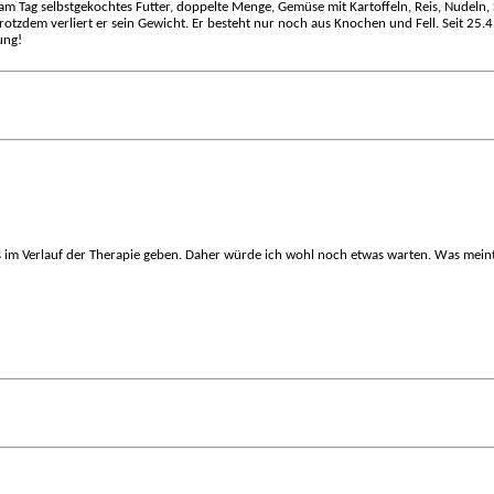
m Tag selbstgekochtes Futter, doppelte Menge, Gemüse mit Kartoffeln, Reis, Nudeln, Sa
otzdem verliert er sein Gewicht. Er besteht nur noch aus Knochen und Fell. Seit 25.4
ung!
 das im Verlauf der Therapie geben. Daher würde ich wohl noch etwas warten. Was mei