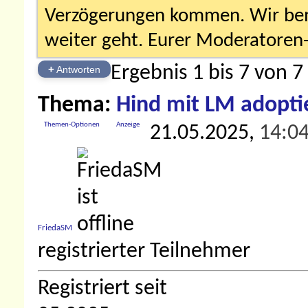
Verzögerungen kommen. Wir bemü
weiter geht. Eurer Moderatore
Ergebnis 1 bis 7 von 7
+
Antworten
Thema:
Hind mit LM adopti
Themen-Optionen
Anzeige
21.05.2025,
14:0
FriedaSM
registrierter Teilnehmer
Registriert seit