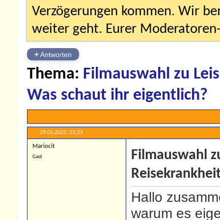
Verzögerungen kommen. Wir bemü
weiter geht. Eurer Moderatore
+
Antworten
Thema:
Filmauswahl zu Lei
Was schaut ihr eigentlich?
29.05.2025,
21:33
Mariocit
Filmauswahl z
Gast
Reisekrankheit
Hallo zusamme
warum es eige