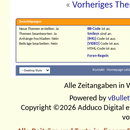
«
Vorheriges Th
Berechtigungen
Neue Themen erstellen:
Ja
BB-Code
ist
an
.
Themen beantworten:
Ja
Smileys
sind
an
.
Anhänge hochladen:
Nein
[IMG]
Code ist
aus
.
Beiträge bearbeiten:
Nein
[VIDEO]
Code ist
aus
.
HTML-Code ist
aus
.
Foren-Regeln
Kontakt
Homepage Leis
Alle Zeitangaben in W
Powered by
vBulle
Copyright ©2026 Adduco Digital e.K
vo