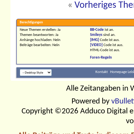
«
Vorheriges Th
Berechtigungen
Neue Themen erstellen:
Ja
BB-Code
ist
an
.
Themen beantworten:
Ja
Smileys
sind
an
.
Anhänge hochladen:
Nein
[IMG]
Code ist
aus
.
Beiträge bearbeiten:
Nein
[VIDEO]
Code ist
aus
.
HTML-Code ist
aus
.
Foren-Regeln
Kontakt
Homepage Leis
Alle Zeitangaben in W
Powered by
vBulle
Copyright ©2026 Adduco Digital e.K
vo