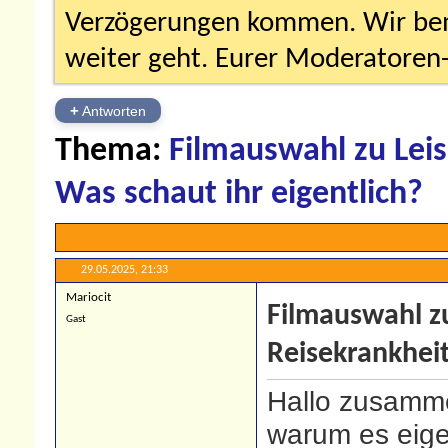
Verzögerungen kommen. Wir bemü
weiter geht. Eurer Moderatore
+
Antworten
Thema:
Filmauswahl zu Lei
Was schaut ihr eigentlich?
29.05.2025,
21:33
Mariocit
Filmauswahl z
Gast
Reisekrankheit
Hallo zusamme
warum es eige