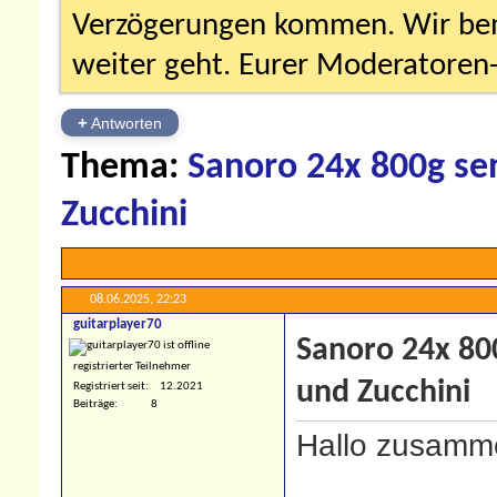
Verzögerungen kommen. Wir bemü
weiter geht. Eurer Moderatore
+
Antworten
Thema:
Sanoro 24x 800g sen
Zucchini
08.06.2025,
22:23
guitarplayer70
Sanoro 24x 800
registrierter Teilnehmer
und Zucchini
Registriert seit
12.2021
Beiträge
8
Hallo zusamm