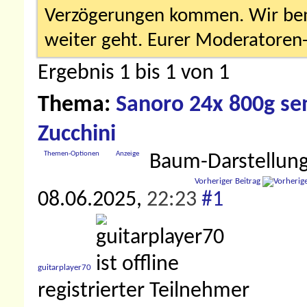
Verzögerungen kommen. Wir bemü
weiter geht. Eurer Moderatore
Ergebnis 1 bis 1 von 1
Thema:
Sanoro 24x 800g sen
Zucchini
Themen-Optionen
Anzeige
Baum-Darstellun
Vorheriger Beitrag
08.06.2025,
22:23
#1
guitarplayer70
registrierter Teilnehmer