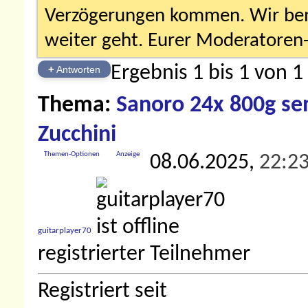
Verzögerungen kommen. Wir bemü
weiter geht. Eurer Moderatore
Ergebnis 1 bis 1 von 1
+
Antworten
Thema:
Sanoro 24x 800g sen
Zucchini
Themen-Optionen
Anzeige
08.06.2025,
22:2
guitarplayer70
registrierter Teilnehmer
Registriert seit