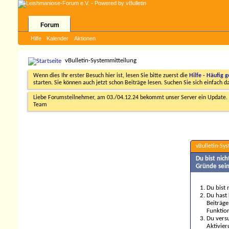
Forum
Hilfe
Kalender
Aktionen
vBulletin-Systemmitteilung
Wenn dies Ihr erster Besuch hier ist, lesen Sie bitte zuerst die
Hilfe - Häufig g
starten. Sie können auch jetzt schon Beiträge lesen. Suchen Sie sich einfach 
Liebe Forumsteilnehmer, am 03./04.12.24 bekommt unser Server ein Update. D
Team
vBulletin-Sy
Du bist nic
Gründe sein
Du bist 
Du hast 
Beiträge
Funktion
Du versu
Aktivier