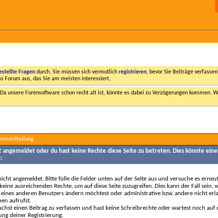
estellte Fragen
durch. Sie müssen sich vermutlich
registrieren
, bevor Sie Beiträge verfasse
das Forum aus, das Sie am meisten interessiert.
a unsere Forensoftware schon recht alt ist, könnte es dabei zu Verzögerungen kommen. Wi
stemmitteilung
ht angemeldet oder du hast keine Rechte diese Seite zu betreten. Dies könnte eine
:
nicht angemeldet. Bitte fülle die Felder unten auf der Seite aus und versuche es erneut
keine ausreichenden Rechte, um auf diese Seite zuzugreifen. Dies kann der Fall sein,
 eines anderen Benutzers ändern möchtest oder administrative bzw. andere nicht erl
en aufrufst.
chst einen Beitrag zu verfassen und hast keine Schreibrechte oder wartest noch auf 
ung deiner Registrierung.