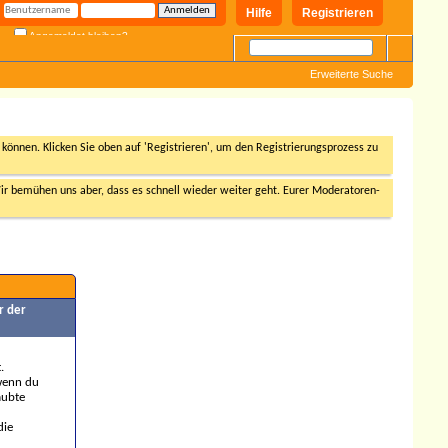
Hilfe
Registrieren
Angemeldet bleiben?
Erweiterte Suche
n können. Klicken Sie oben auf 'Registrieren', um den Registrierungsprozess zu
r bemühen uns aber, dass es schnell wieder weiter geht. Eurer Moderatoren-
r der
.
 wenn du
aubte
die