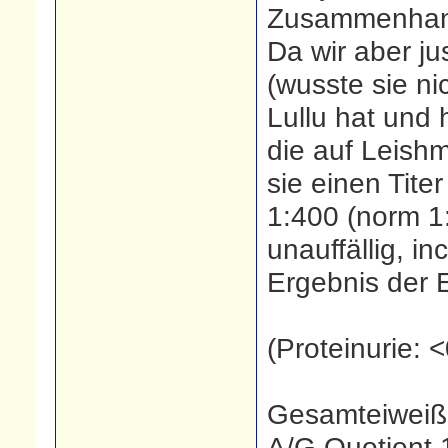
Zusammenhang 
Da wir aber j
(wusste sie nic
Lullu hat und
die auf Leish
sie einen Tite
1:400 (norm 1:
unauffällig, i
Ergebnis der 
(Proteinurie: <
Gesamteiweiß
A/G Quotient 