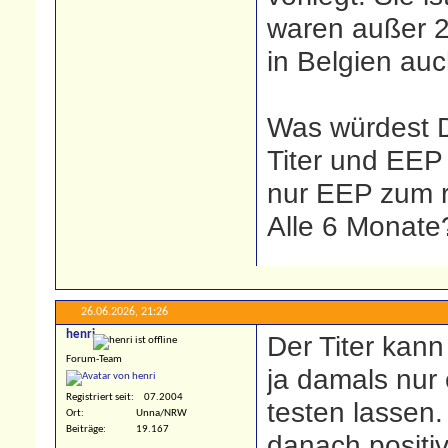
waren außer 
in Belgien auc
Was würdest D
Titer und EEP
nur EEP zum r
Alle 6 Monate
26.06.2026,
21:26
henri
Der Titer kann
Forum-Team
ja damals nur
Registriert seit
07.2004
testen lassen.
Ort
Unna/NRW
Beiträge
19.167
danach positiv