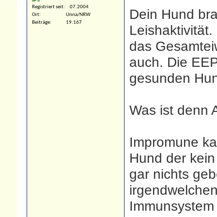
Registriert seit
07.2004
Dein Hund brau
Ort
Unna/NRW
Beiträge
19.167
Leishaktivitä
das Gesamtei
auch. Die EEP
gesunden Hun
Was ist denn 
Impromune kan
Hund der kein
gar nichts geb
irgendwelche
Immunsystem 