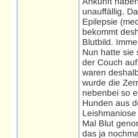
Ankunft haben
unauffällig. D
Epilepsie (med
bekommt desha
Blutbild. Immer
Nun hatte sie
der Couch auf
waren deshalb
wurde die Zerr
nebenbei so e
Hunden aus d
Leishmaniose 
Mal Blut gen
das ja nochmal