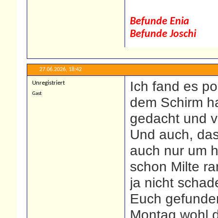
Befunde Enia
Befunde Joschi
27.06.2026,
18:42
Ich fand es po
Unregistriert
Gast
dem Schirm hat
gedacht und v
Und auch, das
auch nur um he
schon Milte ra
ja nicht schad
Euch gefunden
Montag wohl d