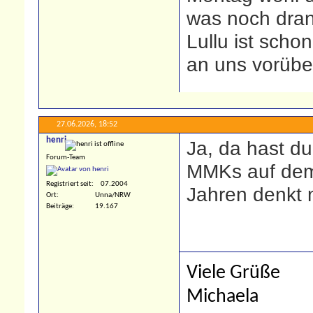
was noch dran 
Lullu ist schon
an uns vorübe
27.06.2026,
18:52
henri
Ja, da hast du
Forum-Team
MMKs auf dem 
Registriert seit
07.2004
Jahren denkt 
Ort
Unna/NRW
Beiträge
19.167
Viele Grüße
Michaela