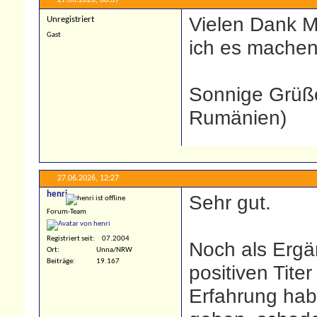
27.06.2026,
08:39
Vielen Dank M
Unregistriert
Gast
ich es machen
Sonnige Grüße 
Rumänien)
27.06.2026,
12:27
henri
Sehr gut.
Forum-Team
Registriert seit
07.2004
Noch als Ergä
Ort
Unna/NRW
Beiträge
19.167
positiven Tite
Erfahrung hab