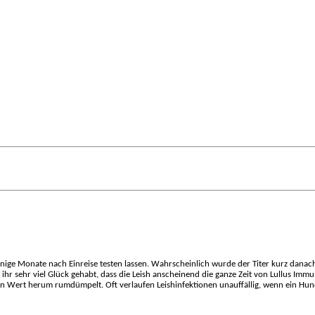
wenige Monate nach Einreise testen lassen. Wahrscheinlich wurde der Titer kurz danac
bt ihr sehr viel Glück gehabt, dass die Leish anscheinend die ganze Zeit von Lullus Imm
n Wert herum rumdümpelt. Oft verlaufen Leishinfektionen unauffällig, wenn ein Hund 