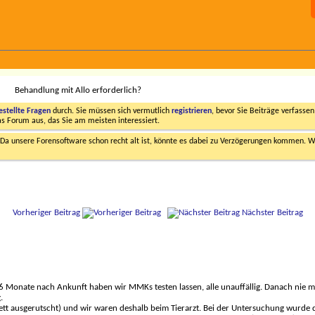
Behandlung mit Allo erforderlich?
estellte Fragen
durch. Sie müssen sich vermutlich
registrieren
, bevor Sie Beiträge verfasse
das Forum aus, das Sie am meisten interessiert.
a unsere Forensoftware schon recht alt ist, könnte es dabei zu Verzögerungen kommen. Wi
Vorheriger Beitrag
Nächster Beitrag
6 Monate nach Ankunft haben wir MMKs testen lassen, alle unauffällig. Danach nie mehr
.
t ausgerutscht) und wir waren deshalb beim Tierarzt. Bei der Untersuchung wurde di