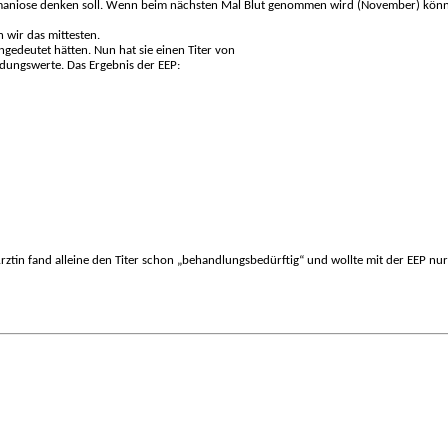
niose denken soll. Wenn beim nächsten Mal Blut genommen wird (November) könnte
n wir das mittesten.
gedeutet hätten. Nun hat sie einen Titer von
ündungswerte. Das Ergebnis der EEP:
ztin fand alleine den Titer schon „behandlungsbedürftig“ und wollte mit der EEP nur