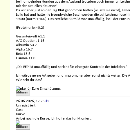
bei humpelnden Hunden aus dem Ausland trotzdem auch immer an Leishma
mit der aktuellen Situation!
Da wir aber just an den Tag Blut genommen hatten (wusste sie nicht), ließe
Lullu hat und hatte nie irgendwelche Beschwerden die auf Leishmaniose hin
1:400 (norm 1:100). Das restliche Blutbild war unauffällig, incl. der Entz
(Proteinurie: <0,2)
Gesamteiweiß 61.1
A/G Quotient 1.16
Albumin 53.7
Alpha 16.7
Beta 18.6
Gamma 11.0
„Die EEP ist unauffällig und spricht für eine gute Kontrolle der Infektion.“
Ich würde gerne AA geben und Impromune, aber sonst nichts weiter. Die Är
Wie seht Ihr das?
Danke für Eure Einschätzung.
Zitieren
26.06.2026,
17:25
#2
Unregistriert
Gast
Kurve
Anbei noch die Kurve, ich hoffe, das funktioniert.
Zitieren