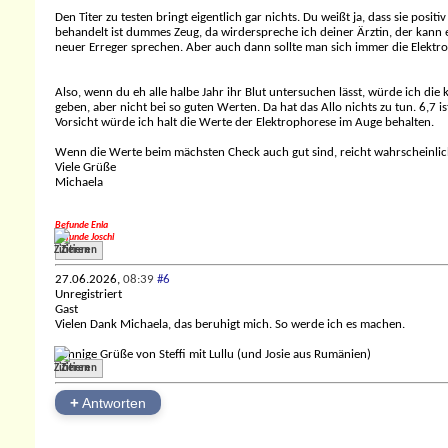
Den Titer zu testen bringt eigentlich gar nichts. Du weißt ja, dass sie pos
behandelt ist dummes Zeug, da wirderspreche ich deiner Ärztin, der kann ew
neuer Erreger sprechen. Aber auch dann sollte man sich immer die Elektr
Also, wenn du eh alle halbe Jahr ihr Blut untersuchen lässt, würde ich d
geben, aber nicht bei so guten Werten. Da hat das Allo nichts zu tun. 6,7 
Vorsicht würde ich halt die Werte der Elektrophorese im Auge behalten.
Wenn die Werte beim mächsten Check auch gut sind, reicht wahrscheinlich a
Viele Grüße
Michaela
Befunde Enia
Befunde Joschi
Zitieren
27.06.2026,
08:39
#6
Unregistriert
Gast
Vielen Dank Michaela, das beruhigt mich. So werde ich es machen.
Sonnige Grüße von Steffi mit Lullu (und Josie aus Rumänien)
Zitieren
+
Antworten