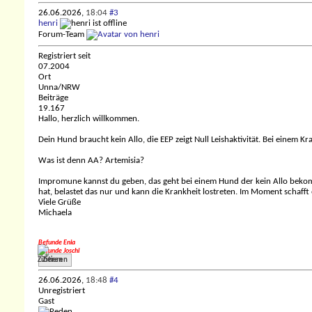
26.06.2026,
18:04
#3
henri
Forum-Team
Registriert seit
07.2004
Ort
Unna/NRW
Beiträge
19.167
Hallo, herzlich willkommen.
Dein Hund braucht kein Allo, die EEP zeigt Null Leishaktivität. Bei ein
Was ist denn AA? Artemisia?
Impromune kannst du geben, das geht bei einem Hund der kein Allo beko
hat, belastet das nur und kann die Krankheit lostreten. Im Moment schafft
Viele Grüße
Michaela
Befunde Enia
Befunde Joschi
Zitieren
26.06.2026,
18:48
#4
Unregistriert
Gast