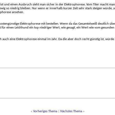
itiv ist und einen Ausbruch sieht man sicher in der Elektrophorese. Vom Titer macht ma
ig so niedrig bleiben. Nur wenn er innerhalb kurzer Zeit sehr stark steigen würde, a
ophorese ansehen.
ie kostengünstige Elektrophorese mit bestellen. Wenn da das Gesamteiweiß deutlich 
ist für einen Leishhund ein top niedriger Wert, wie gesagt, ein Wert wie vom gesunde
uch eine Elektrophorese einmal im Jahr. Da die aber doch recht günstig ist, würde i
«
Vorheriges Thema
|
Nächstes Thema
»