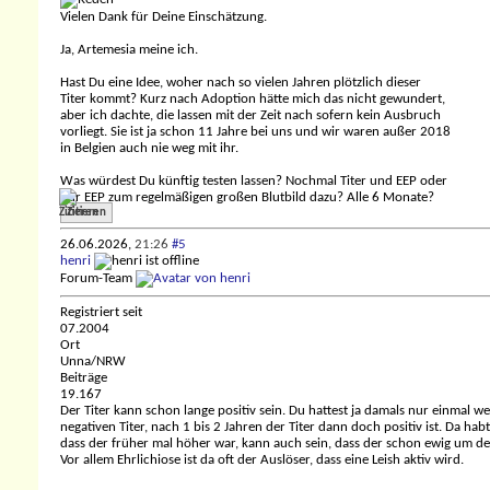
Vielen Dank für Deine Einschätzung.
Ja, Artemesia meine ich.
Hast Du eine Idee, woher nach so vielen Jahren plötzlich dieser
Titer kommt? Kurz nach Adoption hätte mich das nicht gewundert,
aber ich dachte, die lassen mit der Zeit nach sofern kein Ausbruch
vorliegt. Sie ist ja schon 11 Jahre bei uns und wir waren außer 2018
in Belgien auch nie weg mit ihr.
Was würdest Du künftig testen lassen? Nochmal Titer und EEP oder
nur EEP zum regelmäßigen großen Blutbild dazu? Alle 6 Monate?
Zitieren
26.06.2026,
21:26
#5
henri
Forum-Team
Registriert seit
07.2004
Ort
Unna/NRW
Beiträge
19.167
Der Titer kann schon lange positiv sein. Du hattest ja damals nur einmal 
negativen Titer, nach 1 bis 2 Jahren der Titer dann doch positiv ist. Da ha
dass der früher mal höher war, kann auch sein, dass der schon ewig um de
Vor allem Ehrlichiose ist da oft der Auslöser, dass eine Leish aktiv wird.