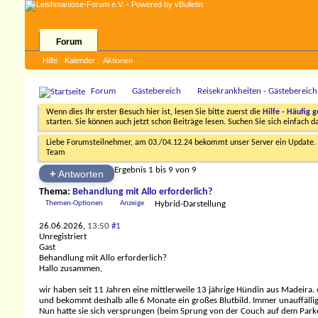
Forum
Hilfe
Kalender
Aktionen
Forum
Gästebereich
Reisekrankheiten - Gästebereich
Wenn dies Ihr erster Besuch hier ist, lesen Sie bitte zuerst die
Hilfe - Häufig g
starten. Sie können auch jetzt schon Beiträge lesen. Suchen Sie sich einfach 
Liebe Forumsteilnehmer, am 03./04.12.24 bekommt unser Server ein Update. D
Team
Ergebnis 1 bis 9 von 9
+
Antworten
Thema:
Behandlung mit Allo erforderlich?
Themen-Optionen
Anzeige
Hybrid-Darstellung
26.06.2026,
13:50
#1
Unregistriert
Gast
Behandlung mit Allo erforderlich?
Hallo zusammen,
wir haben seit 11 Jahren eine mittlerweile 13 jährige Hündin aus Madeira. 
und bekommt deshalb alle 6 Monate ein großes Blutbild. Immer unauffällig
Nun hatte sie sich versprungen (beim Sprung von der Couch auf dem Parket