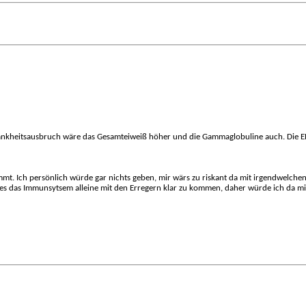
em Krankheitsausbruch wäre das Gesamteiweiß höher und die Gammaglobuline auch. Die 
mmt. Ich persönlich würde gar nichts geben, mir wärs zu riskant da mit irgendwel
 es das Immunsytsem alleine mit den Erregern klar zu kommen, daher würde ich da mit