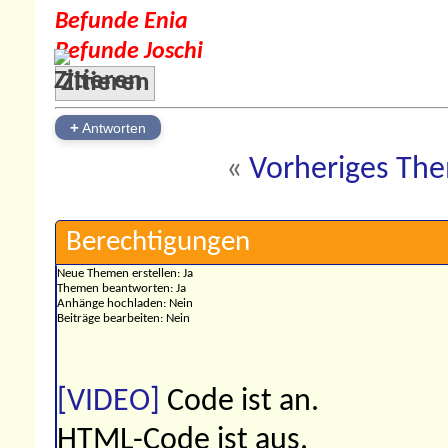
Befunde Enia
Befunde Joschi
Zitieren
+
Antworten
«
Vorheriges Th
Berechtigungen
Neue Themen erstellen:
Ja
Themen beantworten:
Ja
Anhänge hochladen:
Nein
Beiträge bearbeiten:
Nein
[VIDEO]
Code ist
an
.
HTML-Code ist
aus
.