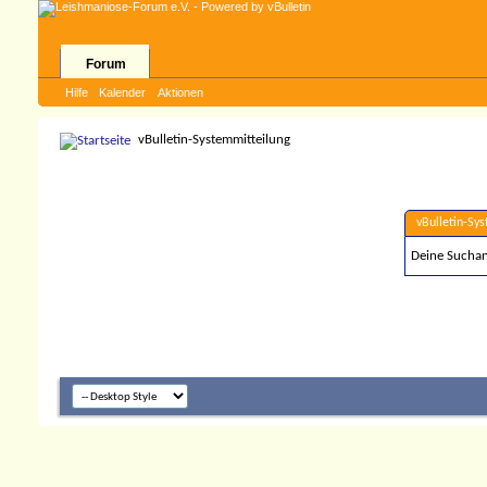
Forum
Hilfe
Kalender
Aktionen
vBulletin-Systemmitteilung
vBulletin-Sy
Deine Suchanf