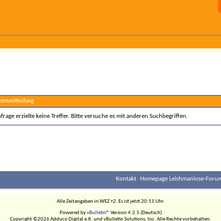
stemmitteilung
rage erzielte keine Treffer. Bitte versuche es mit anderen Suchbegriffen.
Kontakt
Homepage Leishmaniose-Forum
Alle Zeitangaben in WEZ +2. Es ist jetzt
20:11
Uhr.
Powered by
vBulletin®
Version 4.2.5 (Deutsch)
Copyright ©2026 Adduco Digital e.K. und vBulletin Solutions, Inc. Alle Rechte vorbehalten.