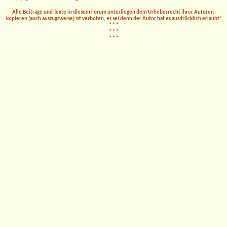
Alle Beiträge und Texte in diesem Forum unterliegen dem Urheberrecht ihrer Autoren-
kopieren (auch auszugsweise) ist verboten, es sei denn der Autor hat es ausdrücklich erlaubt!
* * *
* * *
* * *