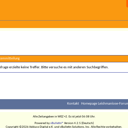
stemmitteilung
rage erzielte keine Treffer. Bitte versuche es mit anderen Suchbegriffen.
Kontakt
Homepage Leishmaniose-Forum
Alle Zeitangaben in WEZ +2. Es ist jetzt
06:08
Uhr.
Powered by
vBulletin®
Version 4.2.5 (Deutsch)
Copyright ©2026 Adduco Digital e.K. und vBulletin Solutions, Inc. Alle Rechte vorbehalten.