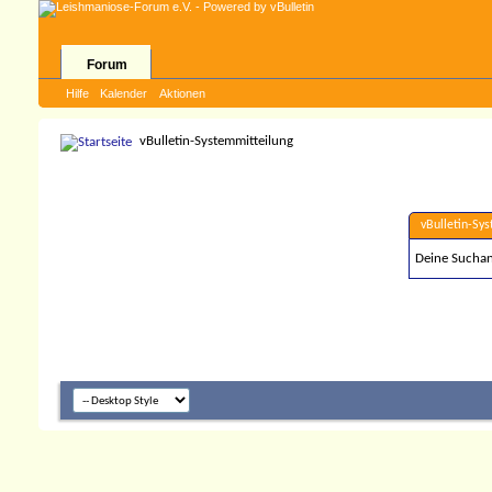
Forum
Hilfe
Kalender
Aktionen
vBulletin-Systemmitteilung
vBulletin-Sy
Deine Suchanf