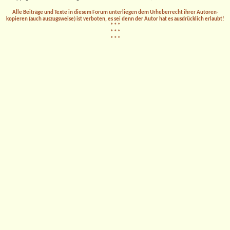
Alle Beiträge und Texte in diesem Forum unterliegen dem Urheberrecht ihrer Autoren-
kopieren (auch auszugsweise) ist verboten, es sei denn der Autor hat es ausdrücklich erlaubt!
* * *
* * *
* * *