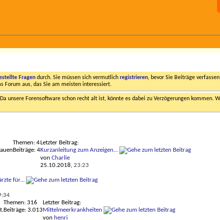
estellte Fragen
durch. Sie müssen sich vermutlich
registrieren
, bevor Sie Beiträge verfasse
das Forum aus, das Sie am meisten interessiert.
a unsere Forensoftware schon recht alt ist, könnte es dabei zu Verzögerungen kommen. Wi
Themen: 4
Letzter Beitrag:
hauen
Beiträge: 4
Kurzanleitung zum Anzeigen...
von
Charlie
25.10.2018,
23:23
rzte für...
9:34
Themen: 316
Letzter Beitrag:
t.
Beiträge: 3.013
Mittelmeerkrankheiten
von
henri