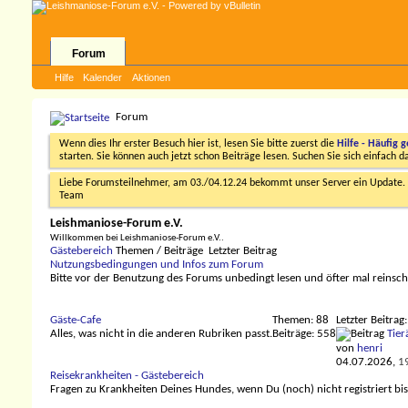
Forum
Hilfe
Kalender
Aktionen
Forum
Wenn dies Ihr erster Besuch hier ist, lesen Sie bitte zuerst die
Hilfe - Häufig g
starten. Sie können auch jetzt schon Beiträge lesen. Suchen Sie sich einfach 
Liebe Forumsteilnehmer, am 03./04.12.24 bekommt unser Server ein Update. D
Team
Leishmaniose-Forum e.V.
Willkommen bei Leishmaniose-Forum e.V..
Gästebereich
Themen / Beiträge
Letzter Beitrag
Nutzungsbedingungen und Infos zum Forum
Bitte vor der Benutzung des Forums unbedingt lesen und öfter mal reinsc
Gäste-Cafe
Themen: 88
Letzter Beitrag:
Alles, was nicht in die anderen Rubriken passt.
Beiträge: 558
Tierä
von
henri
04.07.2026,
1
Reisekrankheiten - Gästebereich
Fragen zu Krankheiten Deines Hundes, wenn Du (noch) nicht registriert bis