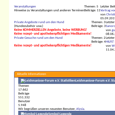
Veranstaltungen
Themen: 5
Letzter Bei
Hinweise zu Veranstaltungen und anderen Terminen
Beiträge: 11
Vortrag vo
von
Christ
05.09.201
Private Angebote rund um den Hund
Themen: 3
Letzter
(Hundezubehör usw.)
Beiträge: 3
Sanoro
Keine KOMMERZIELLEN Angebote, keine WERBUNG!
von
gu
Keine rezept- und apothekenpflichtigen Medikamente!
08.06
Private Gesuche rund um den Hund
Themen: 2
Letzter
Beiträge: 4
HILFE! 
Keine rezept- und apothekenpflichtigen Medikamente!
von
Wu
11.04
Aktuelle Informationen
Leishmaniose-Forum e.V. Sta
Themen
17.662
Beiträge
551.332
Benutzer
5.948
Wir begrüßen unseren neuesten Benutzer,
Alysia
.
Symbol-Legende