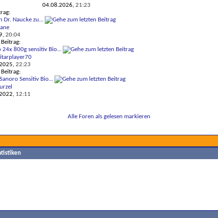
04.08.2026,
21:23
trag:
n Dr. Naucke zu...
iane
9,
20:04
 Beitrag:
 24x 800g sensitiv Bio...
itarplayer70
.2025,
22:23
 Beitrag:
Sanoro Sensitiv Bio...
rzel
.2022,
12:11
Alle Foren als gelesen markieren
tistiken